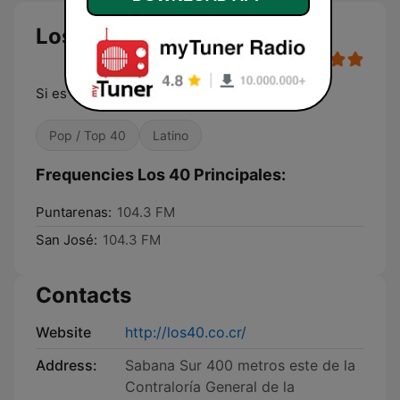
Los 40 Principales
Si es tendencia, ¡es 40!
Pop / Top 40
Latino
Frequencies Los 40 Principales:
Puntarenas:
104.3 FM
San José:
104.3 FM
Contacts
Website
http://los40.co.cr/
Address:
Sabana Sur 400 metros este de la
Contraloría General de la