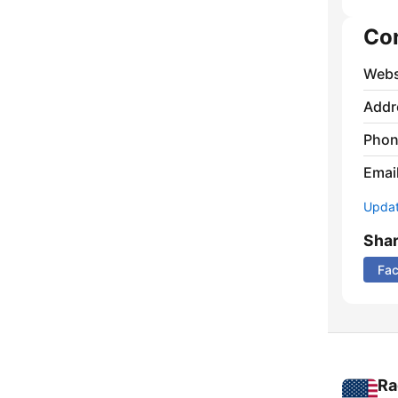
Co
Webs
Addr
Phon
Emai
Update
Sha
Fa
Ra