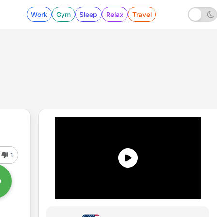
Work
Gym
Sleep
Relax
Travel
1