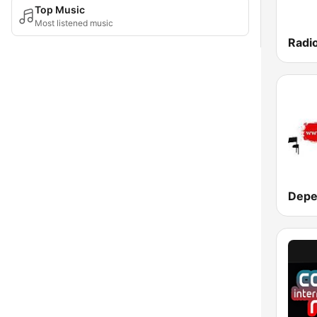
Top Music
Most listened music
Radi