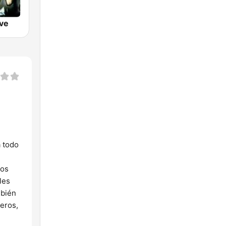
ve
a todo
sos
les
mbién
eros,