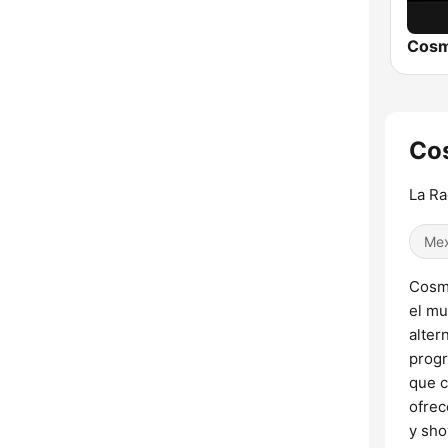
Cosm
Cos
La Ra
Mex
Cosmi
el mu
alter
progr
que c
ofrec
y sho