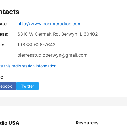
ntacts
ite
http://www.cosmicradios.com
ess:
6310 W Cermak Rd. Berwyn IL 60402
e:
1 (888) 626-7642
l
pierresstudioberwyn@gmail.com
 this radio station information
re
cebook
Twitter
dio USA
Resources