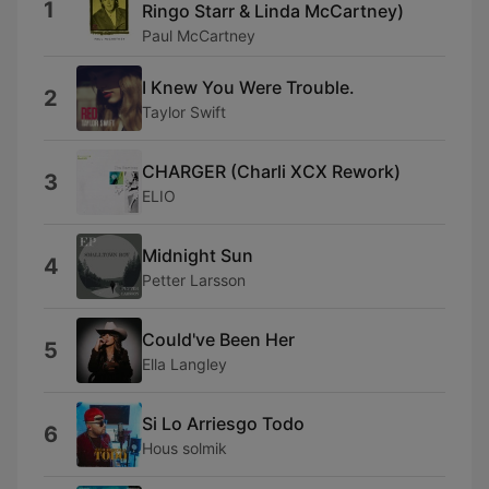
1
Ringo Starr & Linda McCartney)
Paul McCartney
I Knew You Were Trouble.
2
Taylor Swift
CHARGER (Charli XCX Rework)
3
ELIO
Midnight Sun
4
Petter Larsson
Could've Been Her
5
Ella Langley
Si Lo Arriesgo Todo
6
Hous solmik