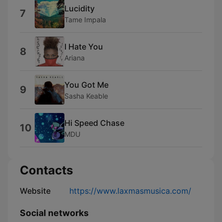
Lucidity
7
Tame Impala
I Hate You
8
Ariana
You Got Me
9
Sasha Keable
Hi Speed Chase
10
MDU
Contacts
Website
https://www.laxmasmusica.com/
Social networks