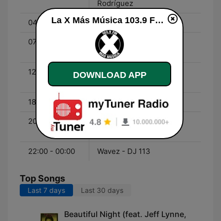
Rodríguez
La X Más Música 103.9 FM live
04:00 - 07:00
Programación musical
07:00 - 12:00
Mañanas X Weekend -
Catta Blanco
12:00 - 18:00
De la A a La X - Camilo
DOWNLOAD APP
Guzmán
18:00 - 20:00
Programación musical
20:00 - 22:00
Pandora's Box - Dahiana
Rodríguez
22:00 - 00:00
Wavez - DJ 113
Top Songs
Last 7 days
Last 30 days
Beautiful Night (feat. Jeff Lynne,