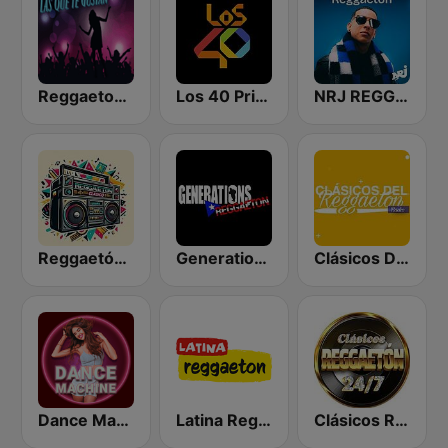
Reggaeton Exitos de Hoy
Los 40 Principales
NRJ REGGAETON
Reggaetón Clásicos
Generations Reggaeton
Clásicos Del Reggaetón
Dance Machine
Latina Reggaeton
Clásicos Reggaeton 24/7