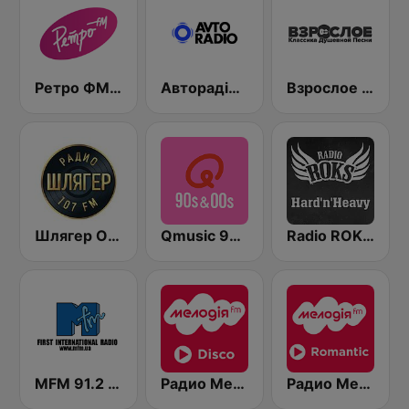
Ретро ФМ | Retro FM
Авторадіо (Avto Radio)
Взрослое Радио.Шансон
Шлягер Одесса
Qmusic 90's & 00's
Radio ROKS Hard'n'Heavy
MFM 91.2 FM
Радио Мелодия (Radio Melodia Disco)
Радио Мелодия (Radio Melodia Romantic)