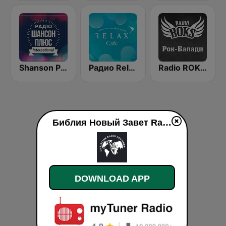
Shanson Plus
Радио Relax Cafe
Radio ROKS Rock Ballads
Библия Новый Завет RadioMv live
DOWNLOAD APP