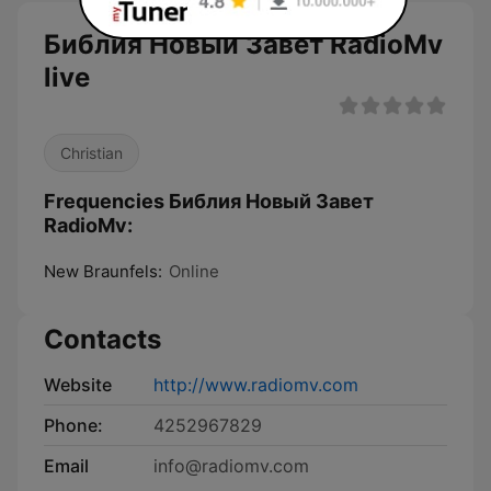
Библия Новый Завет RadioMv
live
Christian
Frequencies Библия Новый Завет
RadioMv:
New Braunfels:
Online
Contacts
Website
http://www.radiomv.com
Phone:
4252967829
Email
info@radiomv.com