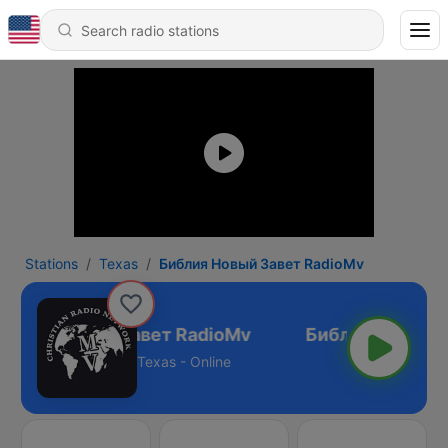
Stations
Texas
Библия Новый Завет RadioMv
иблия Новый Завет RadioMv
Texas - Online