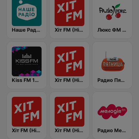
Наше Радио (Nashe Radio) 107.9
Хіт FM (Hit FM)
Люкс ФМ Україна - Lux FM Ukraine
Kiss FM 106.5 (Кисc ФМ)
Хіт FM (Hit FM) - Top
Радио Пятница (Pyatnica)
Хіт FM (Hit FM) - Best
Хіт FM (Hit FM) - Ukr
Радио Мелодия (Radio Melodia)