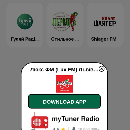
Гуляй Радіо (Guliay Radio)
Стильное Радио - Перец ФМ (Stilnoe, perec fm)
Shlager FM
Люкс ФМ (Lux FM) Львів live
DOWNLOAD APP