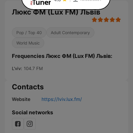
Люкс ФМ (Lux FM) Львів
Pop / Top 40
Adult Contemporary
World Music
Frequencies Люкс ФМ (Lux FM) Львів:
L'viv:
104.7 FM
Contacts
Website
https://lviv.lux.fm/
Social networks