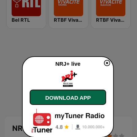
Bel RTL
RTBF VivaCité Hainaut
RTBF VivaCité Namur
NRJ+ live
DOWNLOAD APP
NRJ+