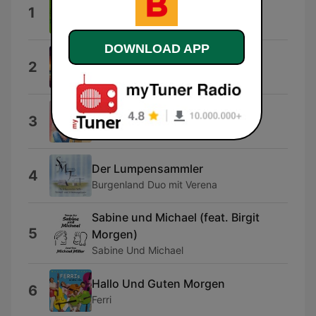
Da bin ich Daheim
1
Märchensommer
DOWNLOAD APP
Musik zum Träumen
2
Entspannungsmusik
Woats d’hoid
3
Reini Bieber
Der Lumpensammler
4
Burgenland Duo mit Verena
Sabine und Michael (feat. Birgit
5
Morgen)
Sabine Und Michael
Hallo Und Guten Morgen
6
Ferri