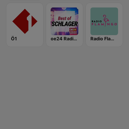
Ö1
oe24 Radio - Best of Schlager
Radio Flamingo