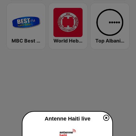
MBC Best FM
World Hebrew Radio
Top Albania Radio
Antenne Haiti live