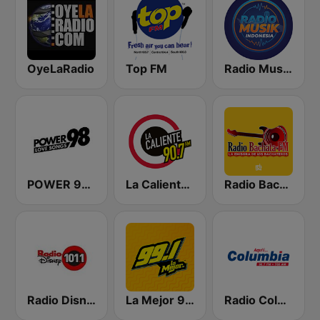
OyeLaRadio
Top FM
Radio Music Indonesia
POWER 98 LOVE SONGS
La Caliente 90.7 FM
Radio Bachata
Radio Disney
La Mejor 99.1
Radio Columbia