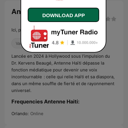
Antenne Haiti live
DOWNLOAD APP
Ici, partout, ensemble.
Variety
News
Talk
Lancée en 2024 à Hollywood sous l’impulsion du
Dr. Kervens Beaugé, Antenne Haïti dépasse la
fonction médiatique pour devenir une voix
incontournable : celle qui relie Haïti et sa diaspora,
dans un même souffle de fierté et de rayonnement
universel.
Frequencies Antenne Haiti:
Orlando:
Online