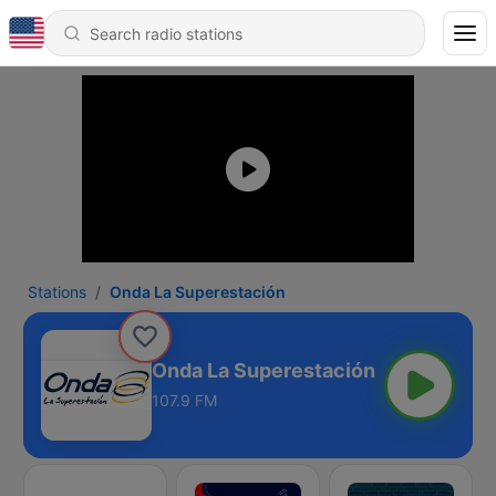
Stations
Onda La Superestación
Onda La Superestación
107.9 FM