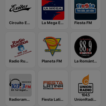
Circuito Exitos 99.9 FM
La Mega Estación
Fiesta FM
Radio Rumbos
Planeta FM
La Romántica
Radiorama Stereo
Fiesta Latina 106.1 FM
UnionRadio 104.5