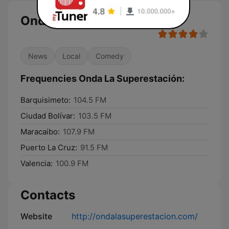
Onda La Superestación
News
Local
Comedy
Frequencies Onda La Superestación:
Barquisimeto:
104.5 FM
Ciudad Bolívar:
103.5 FM
Maracaibo:
107.9 FM
Puerto La Cruz:
91.5 FM
Valencia:
100.9 FM
Contacts
Website
http://ondalasuperestacion.com/