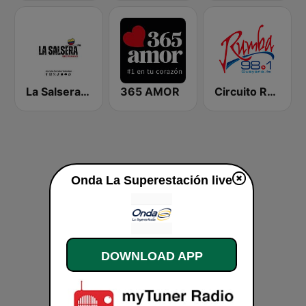
La Salsera FM
365 AMOR
Circuito Rumba - Guayana
Onda La Superestación live
DOWNLOAD APP