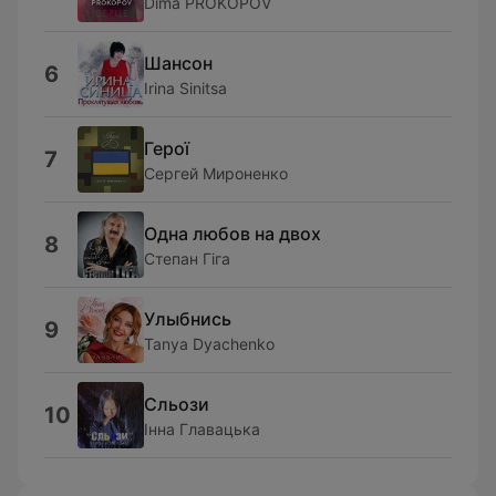
Dima PROKOPOV
Шансон
6
Irina Sinitsa
Герої
7
Сергей Мироненко
Одна любов на двох
8
Степан Гіга
Улыбнись
9
Tanya Dyachenko
Сльози
10
Інна Главацька