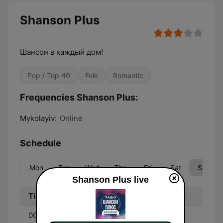
Shanson Plus
Шансон в каждый дом!
Pop / Top 40
Folk
Romantic
Frequencies Shanson Plus:
Mykolayiv:
Online
Schedule
Mon
Tue
Wed
Thu
Fri
Sat
Sun
Shanson Plus live
Time
Program
00:00 - 00:00
Music non stop