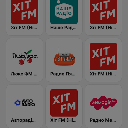
Хіт FM (Hit FM)
Наше Радио (Nashe Radio) 107.9
Хіт FM (Hit FM) - Top
Люкс ФМ Україна - Lux FM Ukraine
Радио Пятница (Pyatnica)
Хіт FM (Hit FM) - Ukr
Авторадіо (Avto Radio)
Хіт FM (Hit FM) - Best
Радио Мелодия (Radio Melodia)