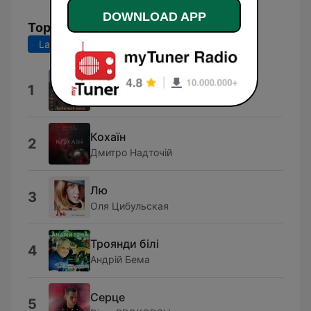
DOWNLOAD APP
Top Songs
Last 7 days
Last 30 days
Радио Шансон
1
Игорь Душкин
Кохаїн
2
Дмитро Надточій
Лю
3
Оля Цибульская
Троянди білі
4
Андрій Бема
Серце
5