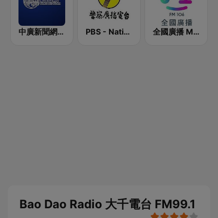
中廣新聞網 BCC News Radio
PBS - National Transportation
全國廣播 MRadio
Bao Dao Radio 大千電台 FM99.1