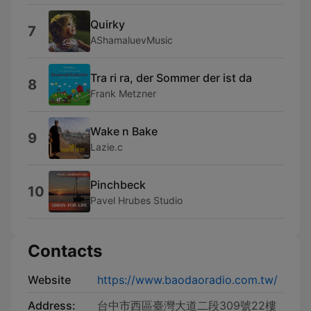
Quirky
7
AShamaluevMusic
Tra ri ra, der Sommer der ist da
8
Frank Metzner
Wake n Bake
9
Lazie.c
Pinchbeck
10
Pavel Hrubes Studio
Contacts
Website
https://www.baodaoradio.com.tw/
Address:
台中市西區臺灣大道二段309號22樓