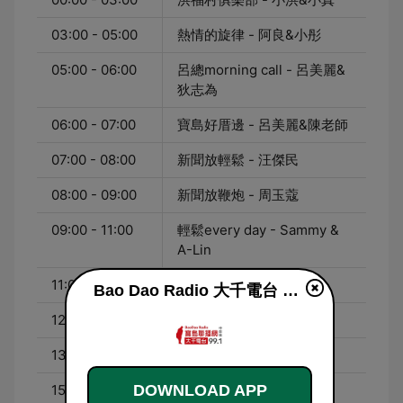
03:00 - 05:00
熱情的旋律 - 阿良&小彤
05:00 - 06:00
呂總morning call - 呂美麗&
狄志為
06:00 - 07:00
寶島好厝邊 - 呂美麗&陳老師
07:00 - 08:00
新聞放輕鬆 - 汪傑民
08:00 - 09:00
新聞放鞭炮 - 周玉蔻
09:00 - 11:00
輕鬆every day - Sammy &
A-Lin
11:00 - 12:00
午安最正點 - 阿分&里歐
Bao Dao Radio 大千電台 FM99.1 live
12:00 - 13:00
寶島強強滾 - 陳東豪
13:00 - 15:00
Super愛熱鬧 - SUMMER
15:00 - 17:00
DOWNLOAD APP
Super午茶秀 - 小倩