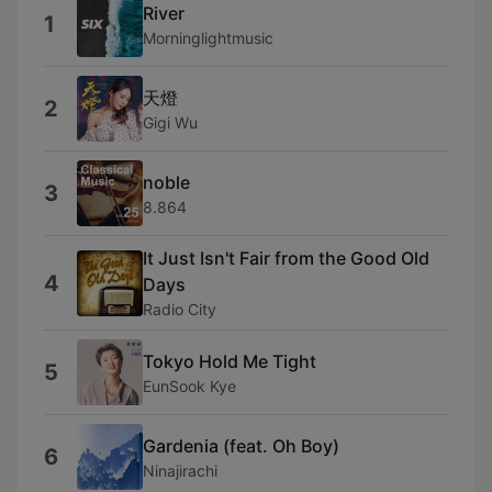
River
1
Morninglightmusic
天燈
2
Gigi Wu
noble
3
8.864
It Just Isn't Fair from the Good Old
4
Days
Radio City
Tokyo Hold Me Tight
5
EunSook Kye
Gardenia (feat. Oh Boy)
6
Ninajirachi