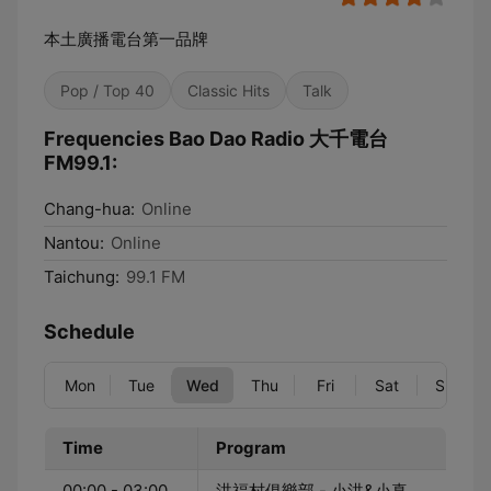
本土廣播電台第一品牌
Pop / Top 40
Classic Hits
Talk
Frequencies Bao Dao Radio 大千電台
FM99.1:
Chang-hua:
Online
Nantou:
Online
Taichung:
99.1 FM
Schedule
Mon
Tue
Wed
Thu
Fri
Sat
Sun
Time
Program
00:00 - 03:00
洪福村俱樂部 - 小洪&小真