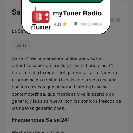
Salsa 24 live
La Señal Sabrosa
Salsa
Salsa 24 es una emisora online dedicada al
auténtico sabor de la salsa, transmitiendo las 24
horas del día lo mejor del género salsero. Nuestra
programación combina la salsa de la vieja escuela
con los clásicos que hicieron historia; la salsa
contemporánea, que mantiene viva la esencia del
género; y la salsa nueva, con los sonidos frescos de
las nuevas generaciones.
Frequencies Salsa 24:
West Palm Beach:
Online