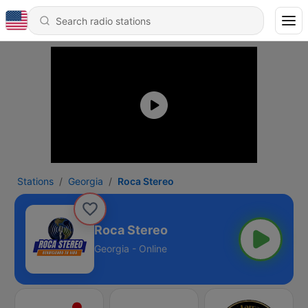
Stations
Georgia
Roca Stereo
Roca Stereo
Georgia - Online