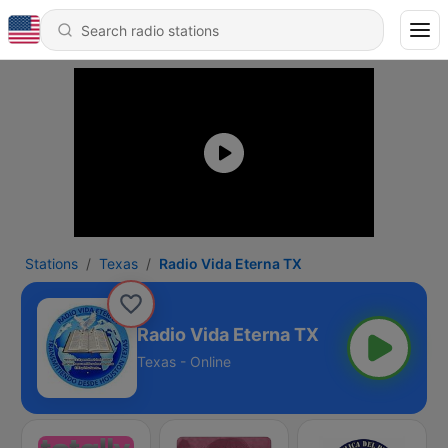
Stations
Texas
Radio Vida Eterna TX
Radio Vida Eterna TX
Texas - Online