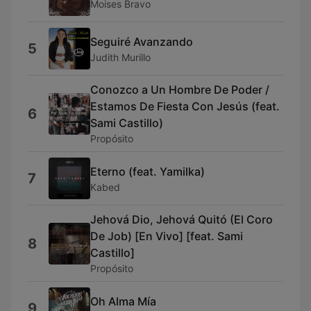
Moises Bravo
Seguiré Avanzando
5
Judith Murillo
Conozco a Un Hombre De Poder /
Estamos De Fiesta Con Jesús (feat.
6
Sami Castillo)
Propósito
Eterno (feat. Yamilka)
7
Kabed
Jehová Dio, Jehová Quitó (El Coro
De Job) [En Vivo] [feat. Sami
8
Castillo]
Propósito
Oh Alma Mía
9