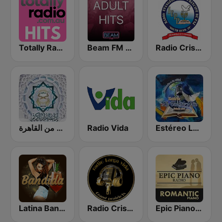
Totally Radio Hits
Beam FM - Adult Hits
Radio Cristiana Principe de Paz
إذاعة القرآن الكريم من القاهرة
Radio Vida
Estéreo La Voz De Dios
Latina Bandida!
Radio Cristiana Larga Vida Texas
Epic Piano - ROMANTIC PIANO