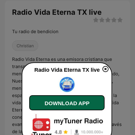
Radio Vida Eterna TX live
Tu radio de bendicion
Christian
Radio Vida Eterna es una emisora cristiana que
transmite desde Houston, Texas, llevando un
Radio Vida Eterna TX live
mensaje de fe, esperanza y amor a todo el mundo,
Nuestra programación incluye música cristiana,
mensajes inspiradores, enseñanzas bíblicas y
espacios de oración, diseñados para fortalecer la
vida espiritual de nuestros oyentes. En Radio Vida
DOWNLOAD APP
Eterna buscamos ser un faro de luz y guía,
conectando corazones con los valores del
evangelio y promoviendo la paz y la unidad a través
de la palabra de Dios.