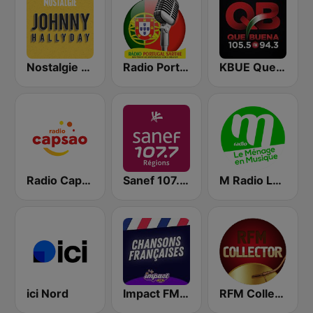
Nostalgie Johnny Hallyday
Radio Portugal Sarthe
KBUE Que Buena 105.5 / 94.3 FM (US Only)
Radio Capsao Lyon
Sanef 107.7 Régions
M Radio Le ménage en musique
ici Nord
Impact FM - Chanson Française
RFM Collector