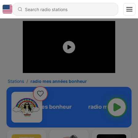
Stations
radio mes années bonheur
radio mes années bonheur