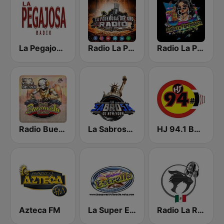
La Pegajosa Radio HD
Radio La Poderosa De Gro
Radio La Parrandera NY
Radio Buena Vista Sonidera
La Sabrosa De NY
HJ 94.1 Boom FM
Azteca FM
La Super Estrella Sonidera
Radio La Rugidora