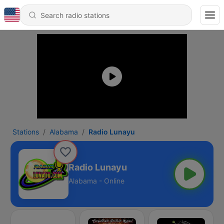
Stations
Alabama
Radio Lunayu
Radio Lunayu
Alabama - Online