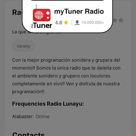
Radio Lunayu live
La que brilla en grande
Variety
Con la mejor programación sonidera y grupera del
momento!! Somos la única radio que te deleita con
el ambiente sonidero y grupero con locutores
completamente en vivo!! Ven y disfruta de nuestra
programación!!
Frequencies Radio Lunayu:
Alabaster:
Online
Contacts