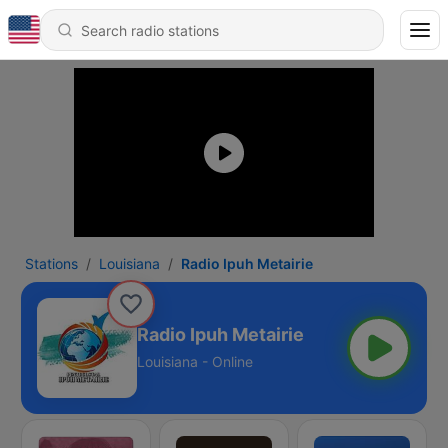
Stations
Louisiana
Radio Ipuh Metairie
Radio Ipuh Metairie
Louisiana - Online