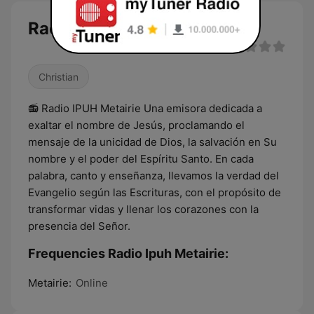
Radio Ipuh Metairie live
Christian
📻 Radio IPUH Metairie Una emisora dedicada a
exaltar el nombre de Jesús, proclamando el
mensaje de la unicidad de Dios, la salvación en Su
nombre y el poder del Espíritu Santo. En cada
palabra, canto y enseñanza, llevamos la verdad del
Evangelio según las Escrituras, con el propósito de
transformar vidas y llenar los corazones con la
presencia del Señor.
Frequencies Radio Ipuh Metairie:
Metairie:
Online