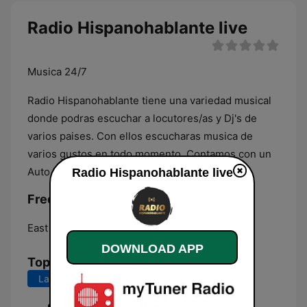
Radio Hispanohablante live
Musica 24/7
Radio Hispanohablante tiene una variedad musical
donde podras escuchar a locutores/as y Dj's de
varios paises. Con ellos escucharas musica de
varios gustos en todo momento. Contamos con un
Auto Dj para que tengas musica 24/7.
Radio Hispanohablante live
Frequencies Radio Hispanohablante:
East New York:
Online
DOWNLOAD APP
Top Songs
Last 7 days
Last 30 days