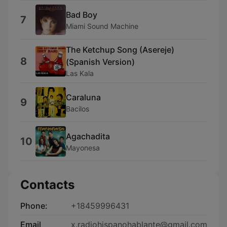
Bad Boy
7
Miami Sound Machine
The Ketchup Song (Asereje)
8
(Spanish Version)
Las Kala
Caraluna
9
Bacilos
Agachadita
10
Mayonesa
Contacts
Phone:
+18459996431
Email
x.radiohispanohablante@gmail.com