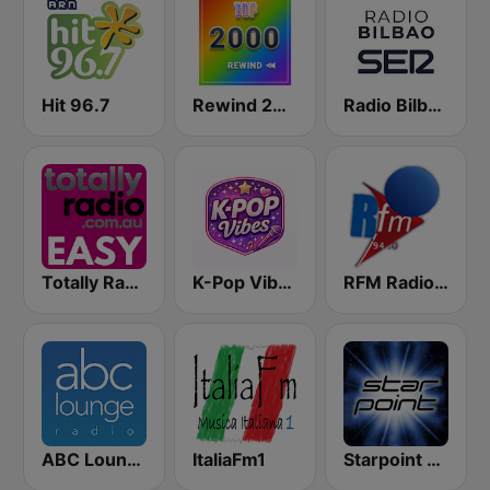
Hit 96.7
Rewind 2000's
Radio Bilbao SER
Totally Radio Easy
K-Pop Vibes
RFM Radio Futurs Medias 94.0 FM
ABC Lounge Jazz
ItaliaFm1
Starpoint Radio