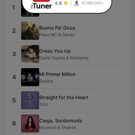
Guallando
1
Fulanito
Bueno Pa' Goza
2
Papo MC & Sandy
Dress You Up
3
David Guetta & Madonna
Mi Primer Millon
4
Bacilos
Straight for the Heart
5
Toto
Ciega, Sordomuda
6
Beyoncé & Shakira