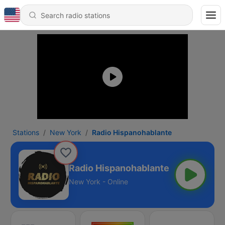
Stations
New York
Radio Hispanohablante
Radio Hispanohablante
New York - Online