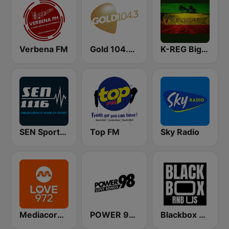
Verbena FM
Gold 104.3 FM
K-REG Big Reggae Mix
SEN Sports 1116 AM
Top FM
Sky Radio
Mediacorp LOVE 972
POWER 98 LOVE SONGS
Blackbox RnB US