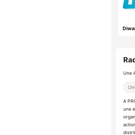
Rad
Une A
Chr
A PR
une e
organ
actio
distr