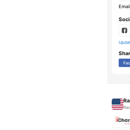
Emai
Soci
Update
Sha
Fa
Ra
Rad