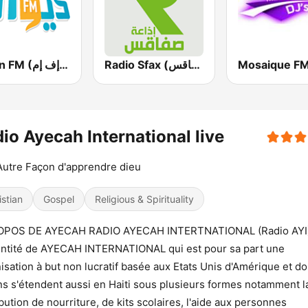
Radio Sfax (إذاعة صفاقس)
Diwan FM (ديوان إف إم)
io Ayecah International live
utre Façon d'apprendre dieu
istian
Gospel
Religious & Spirituality
OPOS DE AYECAH RADIO AYECAH INTERTNATIONAL (Radio AYI)
ntité de AYECAH INTERNATIONAL qui est pour sa part une
isation à but non lucratif basée aux Etats Unis d'Amérique et do
ns s'étendent aussi en Haiti sous plusieurs formes notamment l
ibution de nourriture, de kits scolaires, l'aide aux personnes