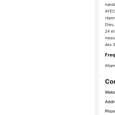
handi
AYECA
répon
Dieu,
24 et
messa
des 3
Freq
Altam
Co
Webs
Addr
Phon