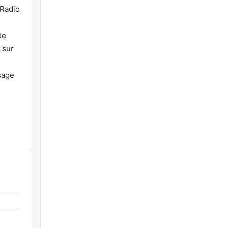
 Radio
de
 sur
sage