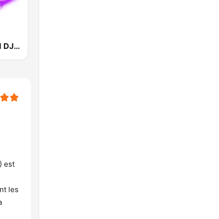
Mosaique FM DJ (موزاييك إف إم)
 est
nt les
a