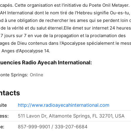
capés. Cette organisation est l'initiative du Poete Onil Metayer.
H International dont le nom tiré de l'Hebreu signifie Ou-es-tu,
d à une obligation de rechercher les ames qui se perdent loin 
 de la vérité et du salut éternel.Elle émet sur internet 24 heures
 7 jours sur 7 en vue de la propagation et la proclamation des
ges de Dieu contenus dans l'Apocalypse spécialement le mes
 Anges d'Apocalypse 14.
uencies Radio Ayecah International:
onte Springs:
Online
ntacts
ite
http://www.radioayecahinternational.com
ess:
511 Lavon Dr, Altamonte Springs, FL 32701, USA
e:
857-999-9901 / 339-207-6684