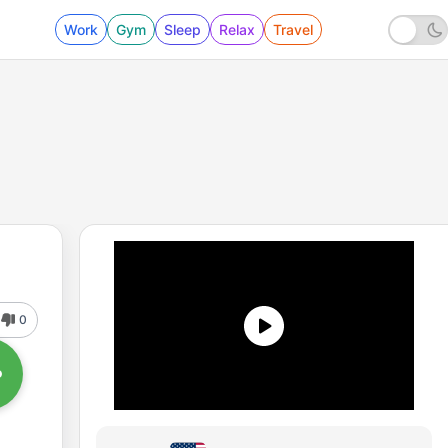
Work
Gym
Sleep
Relax
Travel
0