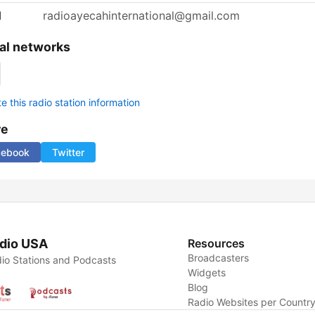
l
radioayecahinternational@gmail.com
al networks
 this radio station information
re
cebook
Twitter
dio USA
Resources
Broadcasters
io Stations and Podcasts
Widgets
Blog
Radio Websites per Countr