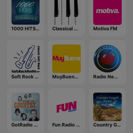
1000 HITS Classical Music
Classical Horizon Radio (International)
Motiva FM
Soft Rock Radio
MuyBuena Valencia
Radio New York Live
GotRadio - Classic Country
Fun Radio FRANCE
Country Gospel Radio