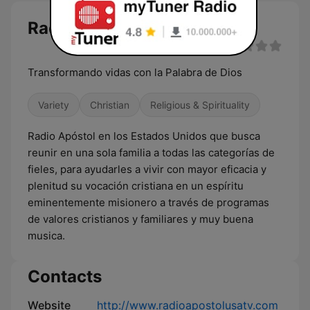
Radio Apostol Usa live
Transformando vidas con la Palabra de Dios
Variety
Christian
Religious & Spirituality
Radio Apóstol en los Estados Unidos que busca
reunir en una sola familia a todas las categorías de
fieles, para ayudarles a vivir con mayor eficacia y
plenitud su vocación cristiana en un espíritu
eminentemente misionero a través de programas
de valores cristianos y familiares y muy buena
musica.
Contacts
Website
http://www.radioapostolusatv.com