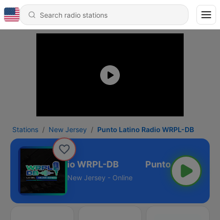
Stations
New Jersey
Punto Latino Radio WRPL-DB
unto Latino Radio WRPL-DB
New Jersey - Online