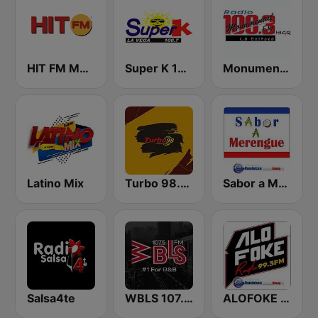
HIT FM Moldova
Super K 100.7 FM
Monumental 100.3 FM
Latino Mix
Turbo 98.3 FM
Sabor a Merengue
Salsa4te
WBLS 107.5 FM (US Only)
ALOFOKE 99.3 FM