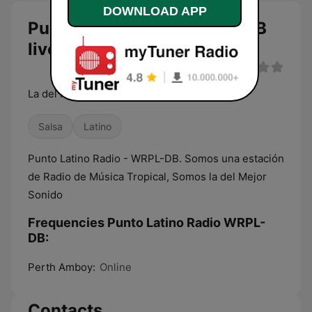
DOWNLOAD APP
Punto Latino Radio WRPL-DB
live
La del Mejor Sonido
Salsa
Latino
Punto Latino Radio - WRPL-DB. Somos una estación
de Radio de Música Tropical, Somos la del Mejor
Sonido
Frequencies Punto Latino Radio WRPL-
DB:
Perth Amboy:
Online
Contacts