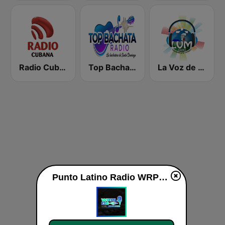
Radio Cubana
Top Bachata Radio
La Voz de Maria Radio
Punto Latino Radio WRPL-DB live