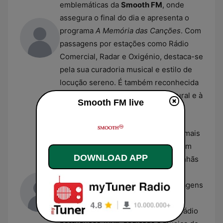
emblemáticas da
Smooth FM
, onde
assegura o final do dia e apresenta o
programa
A Memória das Canções
. Com
passagens por estações como Rádio
Comercial, Radar e Oxigénio, destaca-se
pela sua curadoria musical e estilo de
locução sereno. É também reconhecida
pela sua ligação à divulgação cultural e à
Smooth FM live
cena musical de Lisboa.
João Vaz
Reconhecido como uma das vozes mais
icónicas da rádio e da publicidade em
DOWNLOAD APP
Portugal, João Vaz comanda as manhãs
da
Smooth FM
. Com uma carreira
iniciada na Rádio Comercial e passagens
pela M80, foi também um dos
fundadores da MIX FM, a primeira rádio