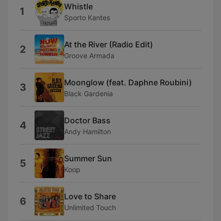
Whistle
1
Sporto Kantes
At the River (Radio Edit)
2
Groove Armada
Moonglow (feat. Daphne Roubini)
3
Black Gardenia
Doctor Bass
4
Andy Hamilton
Summer Sun
5
Koop
Love to Share
6
Unlimited Touch