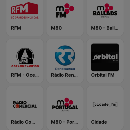
RFM
M80
M80 - Ballads
RFM - Oceano Pacífico Online
Rádio Renascença
Orbital FM
Rádio Comercial
M80 - Portugal
Cidade