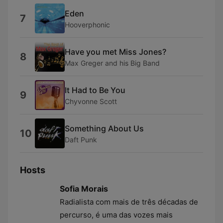
Eden
7
Hooverphonic
Have you met Miss Jones?
8
Max Greger and his Big Band
It Had to Be You
9
Chyvonne Scott
Something About Us
10
Daft Punk
Hosts
Sofia Morais
Radialista com mais de três décadas de
percurso, é uma das vozes mais