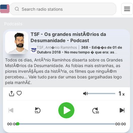
Podcasts
TSF - Os grandes mistÃ©rios da
Desumanidade - Podcast
TSF, Ant�nio Raminhos
|
368 - Edi��o de 01 de
Outubro 2018 - No meu tempo � que era: as
cassetes VHS
Todos os dias, AntÃ³nio Raminhos disserta sobre os Grandes
MistÃ©rios da Desumanidade. As fobias mais estranhas, as
piores invenÃ§Ãµes da histÃ³ria, os filmes que ninguÃ©m
percebeu... Vale tudo para dar umas boas gargalhadas logo
pela manhÃ£.
1
x
Volume
00:00
00:00