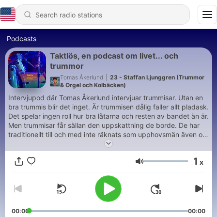
Podcasts
Taktlös, en podcast om livet... och
trummor
Tomas Åkerlund
|
23 - Staffan Ljunggren (Trummor
& Orgel och Kolbäcken)
Intervjupod där Tomas Åkerlund intervjuar trummisar. Utan en
bra trummis blir det inget. Är trummisen dålig faller allt pladask.
Det spelar ingen roll hur bra låtarna och resten av bandet än är.
Men trummisar får sällan den uppskattning de borde. De har
traditionellt till och med inte räknats som upphovsmän även om
de ansvarat för att skriva trumpartierna. Det finns otaliga
trummisskämt där de ofta beskrivs som lite bakom eller
1
x
urfattiga. Och varför intresserar jag mig för detta? När jag gick
Volume
i trean blev jag klassad som omusikalisk och fick inte fortsätta
med trummor efter blockflöjten. Jag fick inget eget musikaliskt
uttrycksmedel så det här är min revansch.
00:00
00:00