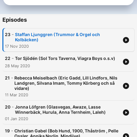
Episodes
-
23
Staffan Ljunggren (Trummor & Orgel och
Kolbäcken)
17 Nov 2020
-
22
Tor Sjödén (Sol Tors Taverna, Viagra Boys o.s.v)
28 May 2020
-
21
Rebecca Meiselbach (Eric Gadd, Lill Lindfors, Nils
Landgren, Silvana Imam, Tommy Körberg och så
vidare)
11 Mar 2020
-
20
Jonna Löfgren (Glasvegas, Awaze, Lasse
Winnerbäck, Hurula, Anna Ternheim, Laleh)
01 Jan 2020
-
19
Christian Gabel (Bob Hund, 1900, Thåström , Pelle
Ossler, Annika Norlin, Mindjive)