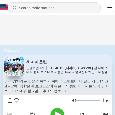
Podcasts
씨네마운틴
컨텐츠랩비보
|
51 - 48회- [타짜(2) X WAVVE] 전 타짜 스
태프 현 비보 스태프의 증언. 타짜의 숨겨진 비하인드 대방출!
명작 영화라는 산을 정복하기 위해 개그맨보다 더 웃긴 개.감(개그
맨+감독) 장항준과 토크길잡이 송은이가 등반에 나서는 명작 영화
토크쇼(* 매주 월요일 오후 1시 업로드)
1
x
Volume