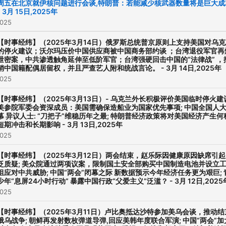
周五在北京就伊核问题进行会谈,特朗普：若能减少核武器数量将是巨大成
- 3月 15日,2025年
2025
【时事经纬】（2025年3月14日）俄罗斯总统普京原则上支持美国对乌
的停火建议；沃尔玛压价中国供应商被中国商务部约谈 ；台湾退役军官再
泄密案，中共渗透触角延伸至低阶军官；台湾强硬回击中国的“法律战” ，
销中国籍配偶居留权，并且严查艺人附和统战言论。 - 3月 14日,2025年
2025
【时事经纬】（2025年3月13日）- 乌克兰外长积极评价美国临时停火建
美参院军委会资深成员：美国需确保造船业为国家优先事项; 中国全国人
幕 异议人士: “刀把子”维稳历年之最; 特朗普经济政策将对美国经济产生何
短期冲击和长期影响 - 3月 13日,2025年
2025
【时事经纬】（2025年3月12日）两会结束，赵乐际因健康原因缺席引
泛质疑; 美众院通过两项议案，限制国土安全部购买中国制造电池并设立
组应对中共威胁; 中国“两会”闭幕之际 新数据预示今年经济任务更为艰巨; 
少年“息屏24小时行动” 暴露中国行政“父爱主义”泛滥？ - 3月 12日,2025
2025
【时事经纬】（2025年3月11日）卢比奥抵达沙特参加美乌会谈，推动结
俄乌战争; 朝鲜再发射数枚弹道导弹,回应美韩年度联合军演; 中国“两会”加