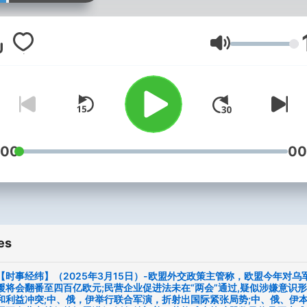
美国之音驻世界各地记者的
道，其中有中文部记者和特
者的采访报道，背景报道、
Volume
报章杂志文章介绍以及新闻
等等。
:00
00
es
【时事经纬】（2025年3月15日）-欧盟外交政策主管称，欧盟今年对乌
援将会翻番至四百亿欧元;民营企业促进法未在“两会”通过,疑似涉嫌意识
和利益冲突;中、俄，伊举行联合军演，折射出国际紧张局势;中、俄、伊