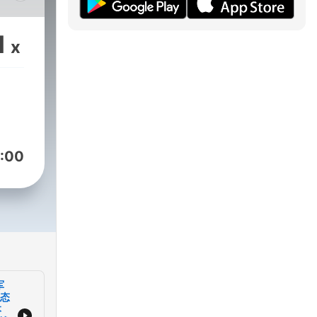
报
约记
1
x
世界
评论
:00
军
形态
本