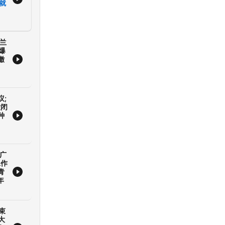
就
克兰
爆
撤
议;
大闭
种
起广
工作
青
年
束
大