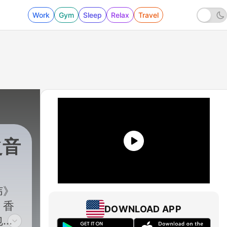
Work
Gym
Sleep
Relax
Travel
之音
纬》
、香
DOWNLOAD APP
包括