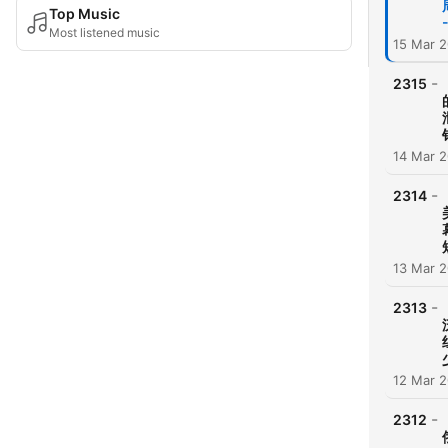
Top Music
Most listened music
15 Mar 
-
2315
14 Mar 
-
2314
13 Mar 
-
2313
12 Mar 
-
2312