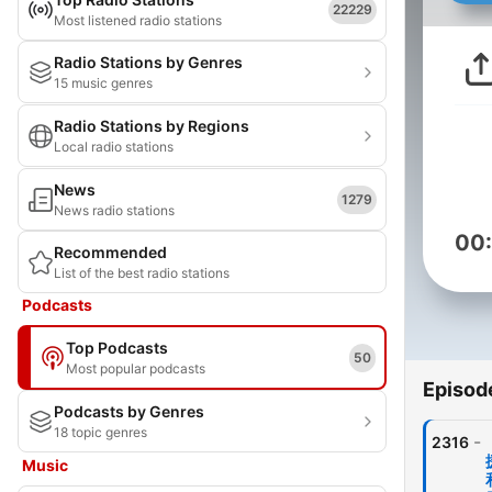
22229
Most listened radio stations
Radio Stations by Genres
15 music genres
Radio Stations by Regions
Local radio stations
News
1279
News radio stations
00
Recommended
List of the best radio stations
Podcasts
Top Podcasts
50
Most popular podcasts
Episod
Podcasts by Genres
18 topic genres
-
2316
Music