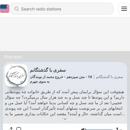
Podcasts
سفری با گذشتگانم
سفری با گذشتگانم
|
14 - متن سیزدهم - خروج محمد از نوبندگان
به سوی جهرم
هیچوقت این سؤال برایمان پیش آمده که از طریق خانواده چه پیوندهایی
داریم؟ و این پیوندها تا چند نسل و به چند هزار سال برمیگردد؟ چه سؤال
عجیبی! بعد از ما چند نسل و چه کسانی بدینا خواهند آمد؟ آیا عمل من و
انتخابهای من بر سرنوشت نسلهای آینده تأثیرگذار است؟ این چه پیوندی
است میان گذاشته، حال و آینده؟ مقصد این حکایات بیداری ضمیر ما به
پیودندهای ماست که همیشه دست ما را در عبور از یک عالم به عالم دیگر
گرفته. این مُیَسَر نیست مگر به بیداری قوه عشق با ما همراه و همسفر
1