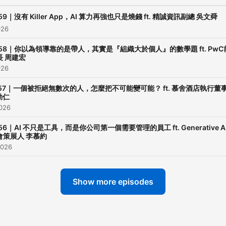
牌戰略大師，香港大學副教
政治大學 EMBA 副教授，專
59｜沒有 Killer App，AI 算力再強也只是燒錢 ft. 精誠資訊副總 吳文舜
商業增長、洞察落地與峰值
026
驗。 三位主持人從音樂、數字與
P58｜你以為領導靠的是帶人，其實是『組織大於個人』的數學題 ft. PwC
長 周建宏
品牌體驗三個維度切入，讓
026
有溫度、有邏輯，也有觀點。 
集結尾，我們會送出： 🎧 
P57｜一個被拒絕無數次的人，怎麼把不可能變可能？ ft. 慕舍酒店執行董
劭仁
歌，唱出你此刻的狀態 🔢 
2026
式，提煉你的行動思維 💡 
56｜AI 不只是工具，而是你公司第一個需要管理的員工 ft. Generative A
念，成為你前行的北極星 每
會策展人 李慕約
下午三點，邀你加入我們，
2026
打破框架，看見每一個生命
光時刻。 我們是——三聲有幸。
Show more episodes
-- Hosting provided by
SoundOn