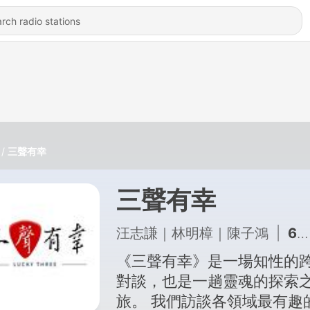
三聲有幸
三聲有幸
汪志謙｜林明樟｜陳子鴻
|
60 - EP60｜年薪 30 萬美金卻失業？AI 時代要學會管機器人，不是寫程式 ft. 精誠資訊副總 吳文舜
《三聲有幸》是一場知性的
對談，也是一趟靈魂的探索
旅。 我們訪談各領域最有趣的靈