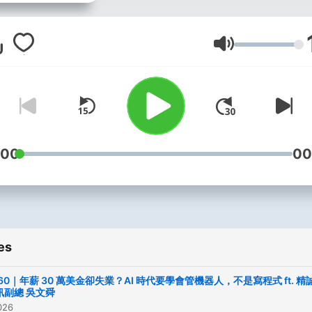
魂：創業家、藝術家、品牌
手、跨界實驗者，從他們人
高峰與低谷出發，挖掘每段
Volume
背後的選擇、信念與底層邏
我們相信，真正有力量的故
不只來自成功，更來自看見
己、打破自己、重新定義自
節目主持人： 陳子鴻 Eric Ch
:00
00
｜華語樂壇資深音樂製作人
作超過三百張專輯，以藝術
感探索生命故事。 林明樟 MJ 
｜「超級數字力」品牌創辦
es
財務戰略專家，透過數字洞
策略思維，解讀決策背後的
P60｜年薪 30 萬美金卻失業？AI 時代要學會管機器人，不是寫程式 ft. 精
輯。 汪志謙 Vincent Wang
訊副總 吳文舜
026