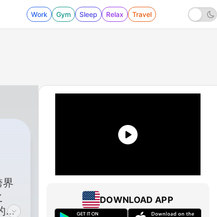
Work
Gym
Sleep
Relax
Travel
跨界
之
DOWNLOAD APP