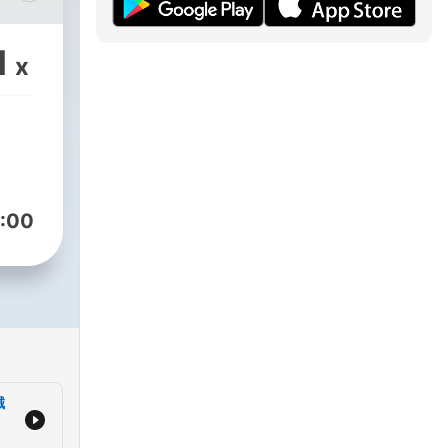
推
生的
1
x
經歷
輯。
事，
自
己。
en
:00
，製
和情
Lin
人暨
察與
邏
誠
｜品