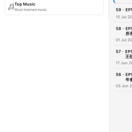
Top Music
-
59
EP
Most listened music
15 Jul 2
-
58
E
所
01 Jul 2
-
57
E
王
17 Jun 
-
56
EP
年
03 Jun 