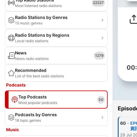
22227
Most listened radio stations
Radio Stations by Genres
15 music genres
Radio Stations by Regions
Local radio stations
News
1279
News radio stations
00
Recommended
List of the best radio stations
Podcasts
Top Podcasts
50
Most popular podcasts
Episod
Podcasts by Genres
18 topic genres
-
60
E
資
Music
29 Jul 2