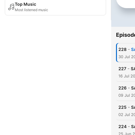
Top Music
Most listened music
Episod
-
228
S
30 Jul 2
-
227
S
16 Jul 2
-
226
S
09 Jul 2
-
225
S
02 Jul 2
-
224
S
25 Jun 