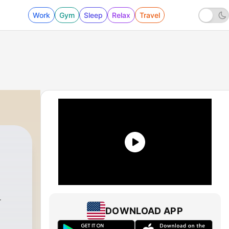
Work
Gym
Sleep
Relax
Travel
DOWNLOAD APP
n