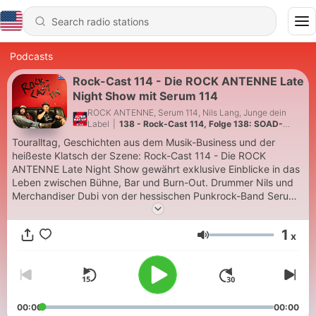
Podcasts
Rock-Cast 114 - Die ROCK ANTENNE Late
Night Show mit Serum 114
ROCK ANTENNE, Serum 114, Nils Lang, Junge dein
Label
|
138 - Rock-Cast 114, Folge 138: SOAD-
Abriss in Düsseldorf, Sommermärchen-Flashbacks
Touralltag, Geschichten aus dem Musik-Business und der
& Wohnzimmer-Abschied
heißeste Klatsch der Szene: Rock-Cast 114 - Die ROCK
ANTENNE Late Night Show gewährt exklusive Einblicke in das
Leben zwischen Bühne, Bar und Burn-Out. Drummer Nils und
Merchandiser Dubi von der hessischen Punkrock-Band Serum
114 blicken mit bierseeligem Humor und unterhaltsamen
Gästen hinter die Fassade des Rock’n’Roll. Immer Mittwochs ab
1
x
00.00 Uhr exklusiv auf ROCK ANTENNE und hier als ROCK
Volume
ANTENNE Podcast!
00:00
00:00