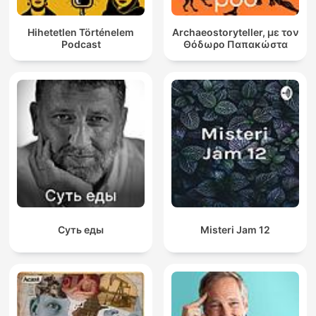
Hihetetlen Történelem
Archaeostoryteller, με τον
Podcast
Θόδωρο Παπακώστα
Суть еды
Misteri Jam 12