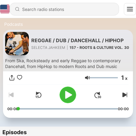
Podcasts
REGGAE / DUB / DANCEHALL / HIPHOP
SELECTA JAHKEEM
|
157 - ROOTS & CULTURE VOL. 30
From Ska, Rocksteady and early Reggae to contemporary
Dancehall, from HipHop to modern Roots and Dub music
1
x
Volume
00:00
00:00
Episodes