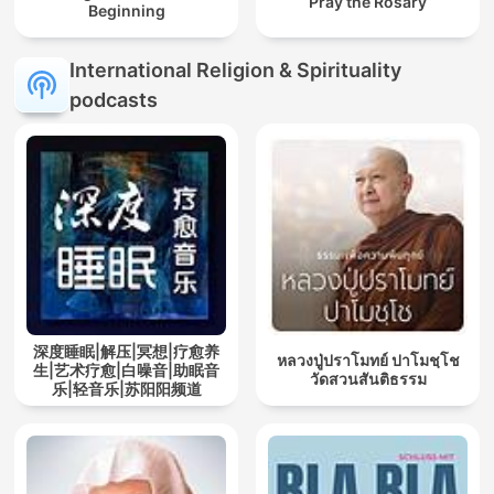
Pray the Rosary
Beginning
International Religion & Spirituality
podcasts
深度睡眠|解压|冥想|疗愈养
หลวงปู่ปราโมทย์ ปาโมชฺโช
生|艺术疗愈|白噪音|助眠音
วัดสวนสันติธรรม
乐|轻音乐|苏阳阳频道