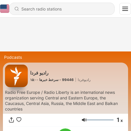
Podcasts
رادیو فردا
99446 - سرخط خبرها ۱۵:۰۰
|
رادیوفردا
Radio Free Europe / Radio Liberty is an international news
organization serving Central and Eastern Europe, the
Caucasus, Central Asia, Russia, the Middle East and Balkan
countries
1
x
Volume