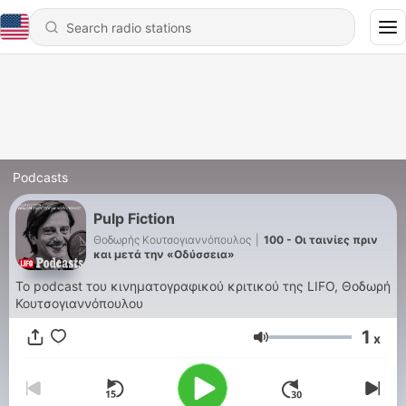
Podcasts
Pulp Fiction
Θοδωρής Κουτσογιαννόπουλος
|
100 - Οι ταινίες πριν
και μετά την «Οδύσσεια»
Το podcast του κινηματογραφικού κριτικού της LIFO, Θοδωρή
Κουτσογιαννόπουλου
1
x
Volume