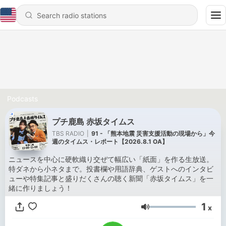
Podcasts
プチ鹿島 赤坂タイムス
TBS RADIO
|
91 - 「熊本地震 災害支援活動の現場から」今
週のタイムス・レポート【2026.8.1 OA】
ニュースを中心に硬軟織り交ぜて幅広い「紙面」を作る生放送。
特ダネから小ネタまで。投書欄や用語辞典、ゲストへのインタビ
ューや特集記事と盛りだくさんの聴く新聞「赤坂タイムス」を一
緒に作りましょう！
1
x
Volume