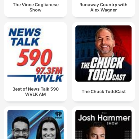
The Vince Coglianese
Runaway Country with
Show
Alex Wagner
Best of News Talk 590
The Chuck ToddCast
WVLK AM