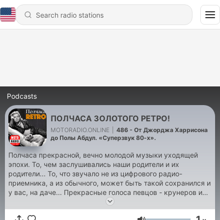
Podcasts
ПОЛЧАСА ЗОЛОТОГО РЕТРО!
MOTORADIO.ONLINE
|
486 - От Джорджа Харрисона
до Полы Абдул. «Суперзвук 80-х».
Полчаса прекрасной, вечно молодой музыки уходящей
эпохи. То, чем заслушивались наши родители и их
родители... То, что звучало не из цифрового радио-
приемника, а из обычного, может быть такой сохранился и
у вас, на даче... Прекрасные голоса певцов - крунеров и
многое другое в эти ностальгические 30 минут на
MOTORADIO.ONLINE.
1