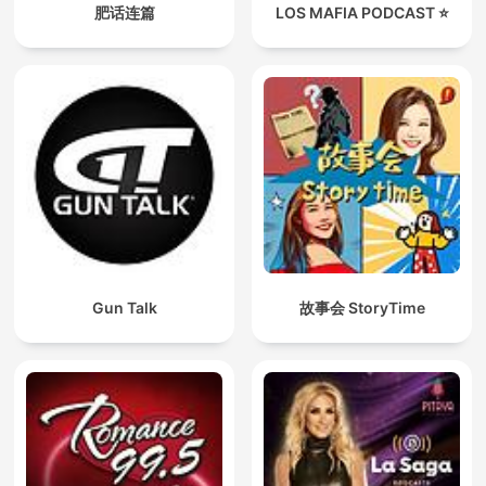
肥话连篇
LOS MAFIA PODCAST ⭐️
Gun Talk
故事会 StoryTime