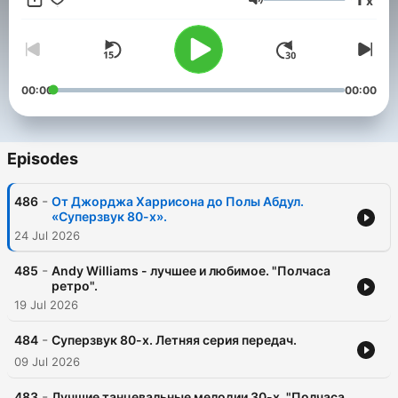
x
🎧 👉 Подписаться:
Volume
https://podcasts.apple.com/us/podcast/id1297219303
🎧 👉 Cлушать в приложениях:
https://podcast.ru/1297219303
#ретро #полчасаретро #александраромашова #motoradio
00:00
00:00
Episodes
-
486
От Джорджа Харрисона до Полы Абдул.
«Суперзвук 80-х».
24 Jul 2026
-
485
Andy Williams - лучшее и любимое. "Полчаса
ретро".
19 Jul 2026
-
484
Суперзвук 80-х. Летняя серия передач.
09 Jul 2026
-
483
Лучшие танцевальные мелодии 30-х. "Полчаса