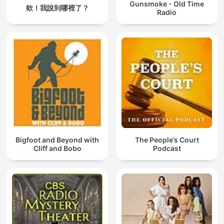
Gunsmoke - Old Time
欸！我說到哪裡了？
Radio
Bigfoot and Beyond with
The People’s Court
Cliff and Bobo
Podcast