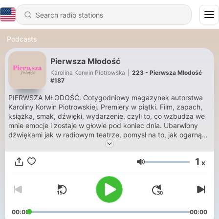
Podcasts
Pierwsza Młodość
Karolina Korwin Piotrowska
|
223 - Pierwsza Młodość
#187
PIERWSZA MŁODOŚĆ. Cotygodniowy magazynek autorstwa
Karoliny Korwin Piotrowskiej. Premiery w piątki. Film, zapach,
książka, smak, dźwięki, wydarzenie, czyli to, co wzbudza we
mnie emocje i zostaje w głowie pod koniec dnia. Ubarwiony
dźwiękami jak w radiowym teatrze, pomysł na to, jak ogarnąć
rzeczywistość. https://patronite.pl/karolinakp
1
x
Volume
00:00
00:00