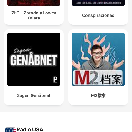
ZŁO - Zbrodnia Łowca
Conspiraciones
Ofiara
Sagen Genåbnet
M2檔案
Radio USA