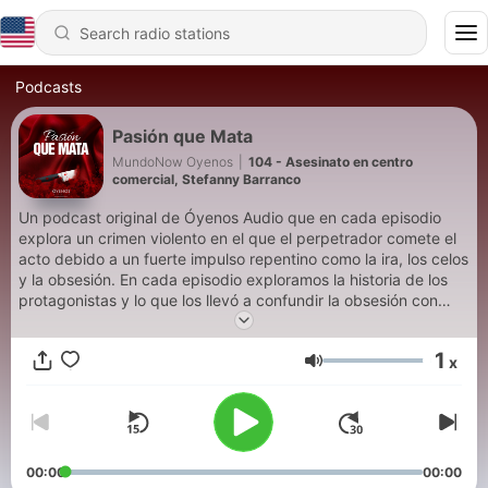
Podcasts
Pasión que Mata
MundoNow Oyenos
|
104 - Asesinato en centro
comercial, Stefanny Barranco
Un podcast original de Óyenos Audio que en cada episodio
explora un crimen violento en el que el perpetrador comete el
acto debido a un fuerte impulso repentino como la ira, los celos
y la obsesión. En cada episodio exploramos la historia de los
protagonistas y lo que los llevó a confundir la obsesión con
amor, cuando en realidad llegó ser una pasión que mata. En la
narración Fabian Carabajal Producción Ejecutiva: Dafnne
1
x
Wejebe Guion: Debora Montaner Musica Original: Jiano Joel
Volume
00:00
00:00