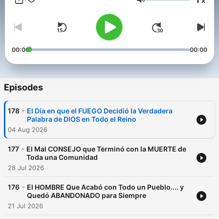
x
leyendas que te rodean, suscríbete, activa la campana de
Volume
notificaciones y únete a nuestra comunidad.
Conviértete en un supporter de este podcast:
https://www.spreaker.com/podcast/mitos-y-leyendas-
-6050303/support
.
00:00
00:00
Episodes
-
178
El Día en que el FUEGO Decidió la Verdadera
Palabra de DIOS en Todo el Reino
04 Aug 2026
-
177
El Mal CONSEJO que Terminó con la MUERTE de
Toda una Comunidad
28 Jul 2026
-
176
El HOMBRE Que Acabó con Todo un Pueblo.... y
Quedó ABANDONADO para Siempre
21 Jul 2026