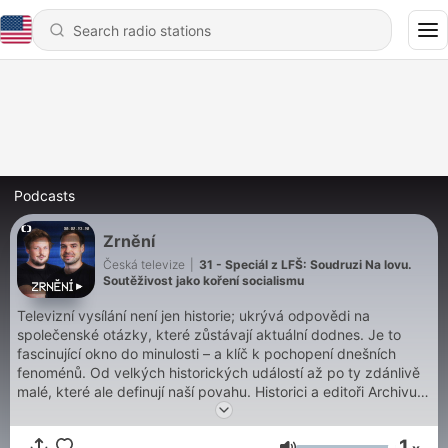
Podcasts
Zrnění
Česká televize
|
31 - Speciál z LFŠ: Soudruzi Na lovu.
Soutěživost jako koření socialismu
Televizní vysílání není jen historie; ukrývá odpovědi na
společenské otázky, které zůstávají aktuální dodnes. Je to
fascinující okno do minulosti – a klíč k pochopení dnešních
fenoménů. Od velkých historických událostí až po ty zdánlivě
malé, které ale definují naší povahu. Historici a editoři Archivu
ČT Jakubové Hošek a Adamus vybírají ty nejzajímavější
záznamy, rozkrývají jejich příběhy a dávají jim nový, současný
1