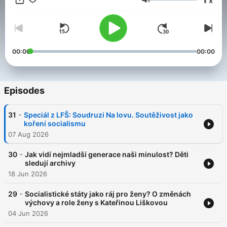
x
kontext. Zvou si hosty, kteří dodávají hloubku i nečekané
Volume
souvislosti, a ukazují, proč má smysl dívat se zpět, když
chceme rozumět dnešku.
00:00
00:00
Episodes
-
31
Speciál z LFŠ: Soudruzi Na lovu. Soutěživost jako
koření socialismu
07 Aug 2026
-
30
Jak vidí nejmladší generace naši minulost? Děti
sledují archivy
18 Jun 2026
-
29
Socialistické státy jako ráj pro ženy? O změnách
výchovy a role ženy s Kateřinou Liškovou
04 Jun 2026