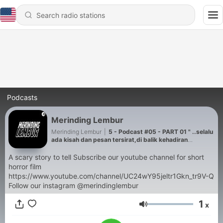
Podcasts
Merinding Lembur
Merinding Lembur
|
5 - Podcast #05 - PART 01 " ..selalu
ada kisah dan pesan tersirat,di balik kehadiran
mereka.. “
A scary story to tell Subscribe our youtube channel for short
horror film
https://www.youtube.com/channel/UC24wY95jeltr1Gkn_tr9V-Q
Follow our instagram @merindinglembur
1
x
Volume