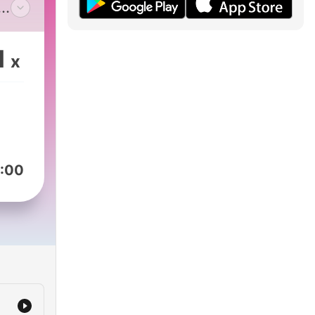
FIP.
1
x
our
ur
:00