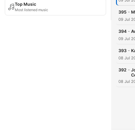
09 Jul 2
Top Music
Most listened music
-
395
M
09 Jul 2
-
394
A
09 Jul 2
-
393
K
08 Jul 2
-
392
J
C
08 Jul 2