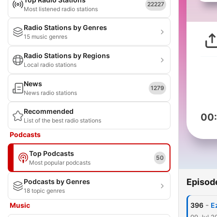
22227
Most listened radio stations
Radio Stations by Genres
15 music genres
Radio Stations by Regions
Local radio stations
News
1279
News radio stations
Recommended
00
List of the best radio stations
Podcasts
Top Podcasts
50
Most popular podcasts
Episod
Podcasts by Genres
18 topic genres
-
Music
396
E