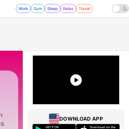
Work
Gym
Sleep
Relax
Travel
n
DOWNLOAD APP
es