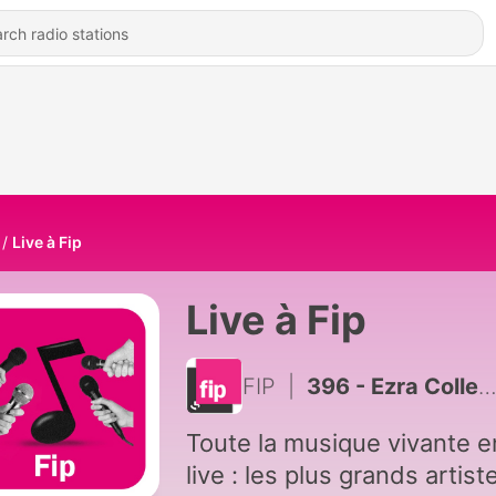
Live à Fip
Live à Fip
FIP
|
396 - Ezra Collective au festival Marseille Jazz des 5 Continents
Toute la musique vivante e
live : les plus grands artist