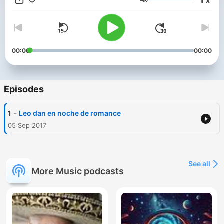
x
La radio que es para tì The radio That is for you
Volume
00:00
00:00
Episodes
-
1
Leo dan en noche de romance
05 Sep 2017
See all
More Music podcasts