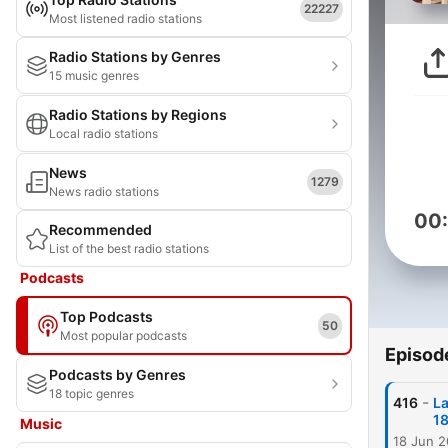
22227
Most listened radio stations
Radio Stations by Genres
15 music genres
Radio Stations by Regions
Local radio stations
News
1279
News radio stations
00
Recommended
List of the best radio stations
Podcasts
Top Podcasts
50
Most popular podcasts
Episod
Podcasts by Genres
18 topic genres
-
416
La
1
Music
18 Jun 