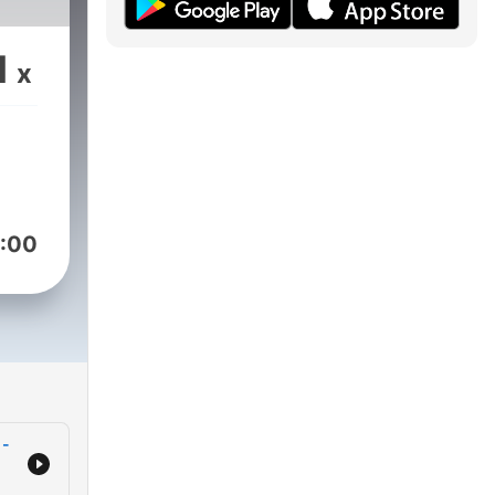
1
x
:00
 -