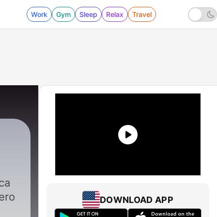
Work
Gym
Sleep
Relax
Travel
ica
ero
DOWNLOAD APP