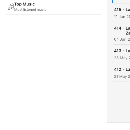
Top Music
-
415
La
Most listened music
11 Jun 2
-
414
La
Za
04 Jun 
-
413
La
28 May 
-
412
La
21 May 