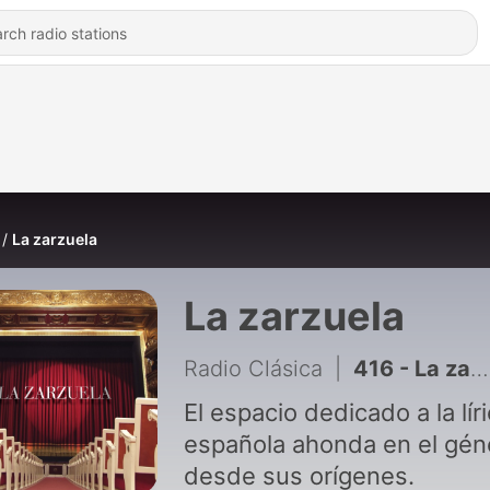
La zarzuela
La zarzuela
Radio Clásica
|
416 - La zarzuela - La magia de la zarzuela, en el Teatro Albéniz de Madrid - 18/06/26
El espacio dedicado a la lír
española ahonda en el gén
desde sus orígenes.