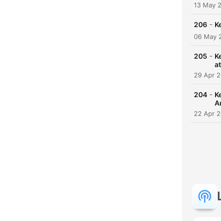
13 May 
-
206
K
06 May 
-
205
K
at
29 Apr 
-
204
K
A
22 Apr 