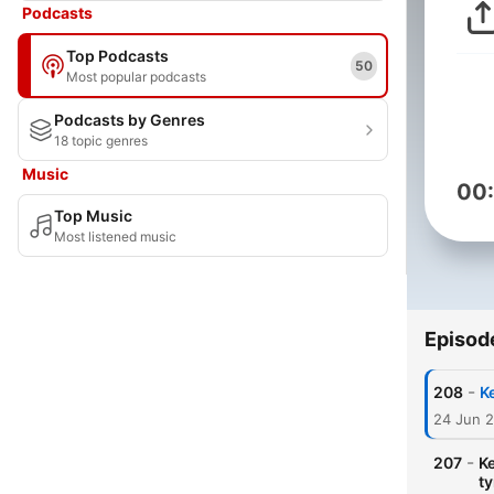
Podcasts
Top Podcasts
50
Most popular podcasts
Podcasts by Genres
18 topic genres
Music
00
Top Music
Most listened music
Episod
-
208
K
24 Jun 
-
207
Ke
ty