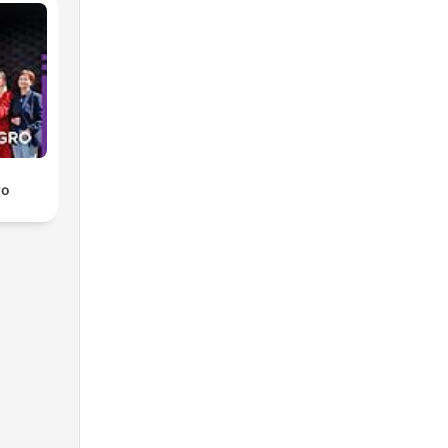
o,
aip
ro
oje,