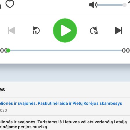
pasakojimai, norėtume, ka
Volume
virstų TUO impulsu ištarti – 
aš taip noriu!“.
Laidos idėją, pavadinimą ir
formatą padiktavo vidinis
suvokimas, jog kelionės ir
:00
00
svajonės visada eina greta
kelionė prasideda nuo mint
kuri kyla iš perskaitytos
knygos, pamatyto filmo,
es
išgirstos dainos, pokalbio,
nuotraukų... Tada gimsta
elionės ir svajonės. Paskutinė laida ir Pietų Korėjos skambesys
svajonė. Tada su ta svajon
2020
gyveni kurį laiką. Kartais ta
lionės ir svajonės. Turistams iš Lietuvos vėl atsiveriančią Latviją
svajonė užvaldo, trukdo
rinėjame per jos muziką.