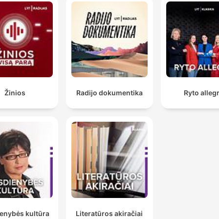
iš tos šalies, regiono, miest
apie kurį laidoje kalbėsim, t
pat muzika, susijusi su
pašnekovo kelionėmis ir
svajonėmis.
Nuo 15.00 iki 16.00 val. jau
Žinios
Radijo dokumentika
Ryto alleg
kalbėsimės su svečiu studij
pastiprindami pašnekesius
įdomiais muzikos kūriniais.
enybės kultūra
Literatūros akiračiai