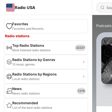
Radio USA
Favorites
Podcasts
Favorites and Recents
Radio stations
Top Radio Stations
22227
Most listened radio stations
Radio Stations by Genres
15 music genres
Radio Stations by Regions
Local radio stations
News
1279
News radio stations
Recommended
List of the best radio stations