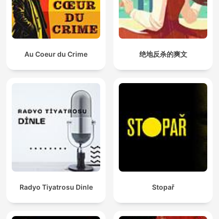
Au Coeur du Crime
绝地反杀的爽文
Radyo Tiyatrosu Dinle
Stopař