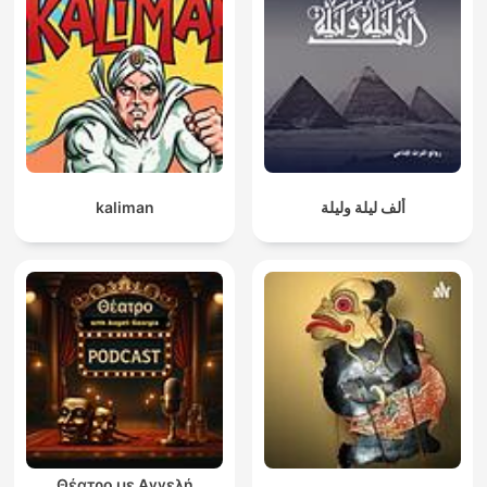
kaliman
ألف ليلة وليلة
Θέατρο με Αγγελή