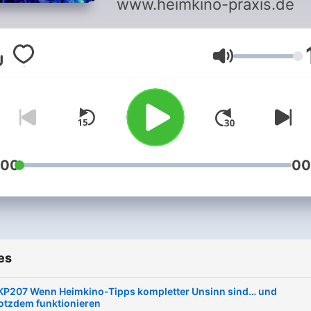
www.heimkino-praxis.de
Volume
:00
00
es
KP207 Wenn Heimkino-Tipps kompletter Unsinn sind… und
rotzdem funktionieren