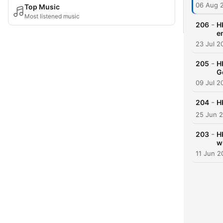
06 Aug 
Top Music
Most listened music
-
206
H
e
23 Jul 2
-
205
H
G
09 Jul 2
-
204
H
25 Jun 
-
203
H
w
11 Jun 2