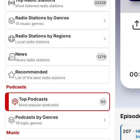
22229
Most listened radio stations
Radio Stations by Genres
15 music genres
Radio Stations by Regions
Local radio stations
News
1279
News radio stations
Recommended
00
List of the best radio stations
Podcasts
Top Podcasts
50
Most popular podcasts
Episod
Podcasts by Genres
18 topic genres
-
207
H
Music
t