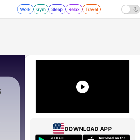
Work
Gym
Sleep
Relax
Travel
s
häfer
|
207 - HKP207 Wenn Heimkino-Tipps komplet
DOWNLOAD APP